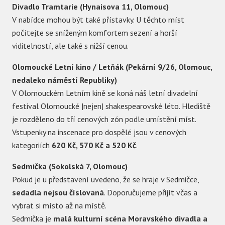
Divadlo Tramtarie (Hynaisova 11, Olomouc)
V nabídce mohou být také přístavky. U těchto míst
počítejte se sníženým komfortem sezení a horší
viditelností, ale také s nižší cenou.
Olomoucké Letní kino / Letňák (Pekární 9/26, Olomouc,
nedaleko náměstí Republiky)
V Olomouckém Letním kině se koná náš letní divadelní
festival Olomoucké |nejen| shakespearovské léto. Hlediště
je rozděleno do tří cenových zón podle umístění míst.
Vstupenky na inscenace pro dospělé jsou v cenových
kategoriích
620 Kč, 570 Kč a 520 Kč
.
Sedmička (Sokolská 7, Olomouc)
Pokud je u představení uvedeno, že se hraje v Sedmičce,
sedadla nejsou číslovaná
. Doporučujeme přijít včas a
vybrat si místo až na místě.
Sedmička je
malá kulturní scéna Moravského divadla a