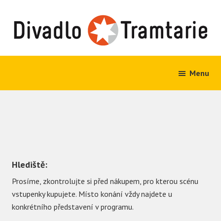
Skip
Skip
Menu
Olomoucké
to
to
divadlo
main
footer
content
Hlediště:
Prosíme, zkontrolujte si před nákupem, pro kterou scénu
vstupenky kupujete. Místo konání vždy najdete u
konkrétního představení v programu.